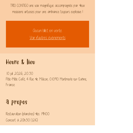
TRIO CONTIGO une voix magnifique accompagnée par deux
musiciens virtuoses pour une ambiance toujours explosive !
Aucun billet en vente
Voir d'autres événements
Heure & lieu
10 juil. 2026, 20:30
Pêle-Mêle Café, 4 Rue de Mâcon, 01090 Montmerle-sur-Saône,
France
A propos
Restauration (planches) dès 19H00
Concert à 20h30 (12€)
Réservation : 04 74 69 41 90 - 07 49 22 28 99