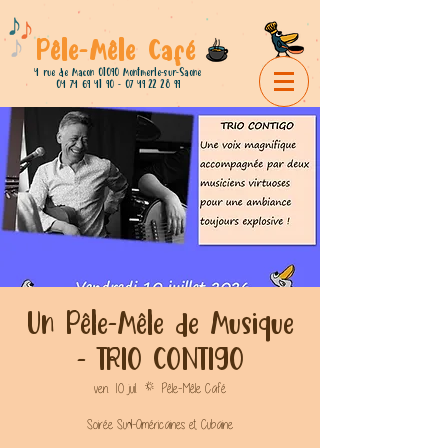
Pêle-Mêle Café
4 rue de Macon 01090 Montmerle-sur-Saone
04 74 69 41 90 - 07 49 22
28 99
Un Pêle-Mêle de Musique
- TRIO CONTIGO
ven. 10 juil.
  |  
Pêle-Mêle Café
Soirée Sud-Américaines et Cubaine