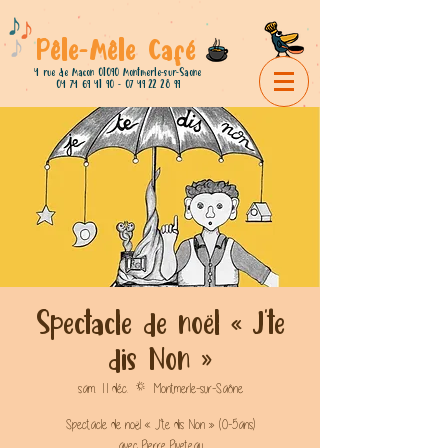
Pêle-Mêle Café
4 rue de Macon 01090 Montmerle-sur-Saone
04 74 69 41 90 - 07 49 22
28 99
Spectacle de noël « J’te
dis Non »
sam. 11 déc.
  |  
Montmerle-sur-Saône
Spectacle de noël « J’te dis Non » (0-5ans)
avec Pierre Piveteau