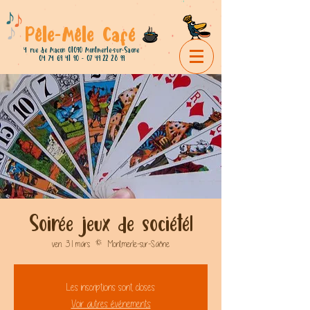
Pêle-Mêle Café
4 rue de Macon 01090 Montmerle-sur-Saone
04 74 69 41 90 - 07 49 22
28 99
Soirée jeux de société!
ven. 31 mars
  |  
Montmerle-sur-Saône
Les inscriptions sont closes
Voir autres événements