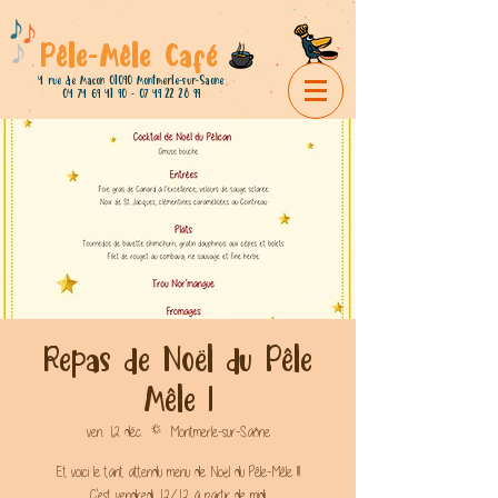
Pêle-Mêle Café
4 rue de Macon 01090 Montmerle-sur-Saone
04 74 69 41 90 - 07 49 22
28 99
Repas de Noël du Pêle
Mêle !
ven. 12 déc.
  |  
Montmerle-sur-Saône
Et voici le tant attendu menu de Noël du Pêle-Mêle !!!
C'est vendredi 12/12 à partir de midi.