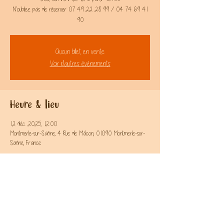
N’oubliez pas de réserver 07 49 22 28 99 / 04 74 69 41
Aucun billet en vente
Voir d'autres événements
Heure & lieu
12 déc. 2025, 12:00
Montmerle-sur-Saône, 4 Rue de Mâcon, 01090 Montmerle-sur-
Saône, France
Partager l'évènement