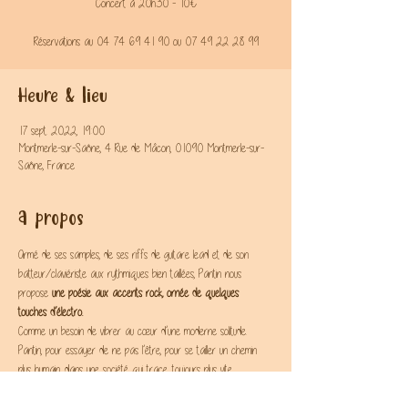
Concert à 20h30 - 10€
Réservations au 04 74 69 41 90 ou 07 49 22 28 99
Heure & lieu
17 sept. 2022, 19:00
Montmerle-sur-Saône, 4 Rue de Mâcon, 01090 Montmerle-sur-
Saône, France
A propos
Armé de ses samples, de ses riffs de guitare lead et de son 
batteur/claviériste aux rythmiques bien taillées, Pantin nous 
propose
 une poésie aux accents rock, ornée de quelques 
touches d’électro.
Comme un besoin de vibrer au cœur d’une moderne solitude.
Pantin, pour essayer de ne pas l’être, pour se tailler un chemin 
plus humain, dans une société qui trace, toujours plus vite.
https://soundcloud.com/user-497299915/sets/ep-pantin-master