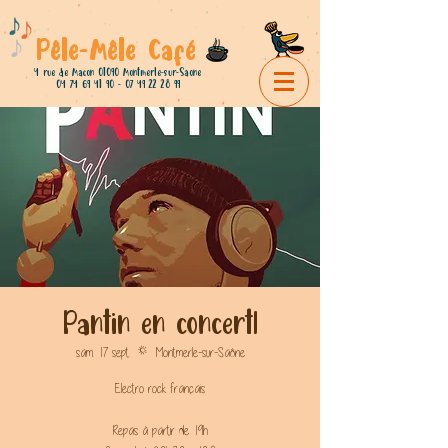
Pêle-Mêle Café
4 rue de Macon 01090 Montmerle-sur-Saone
04 74 69 41 90 - 07 49 22
28 99
Pantin en concert!
sam. 17 sept.
  |  
Montmerle-sur-Saône
Electro rock français
Repas à partir de 19h