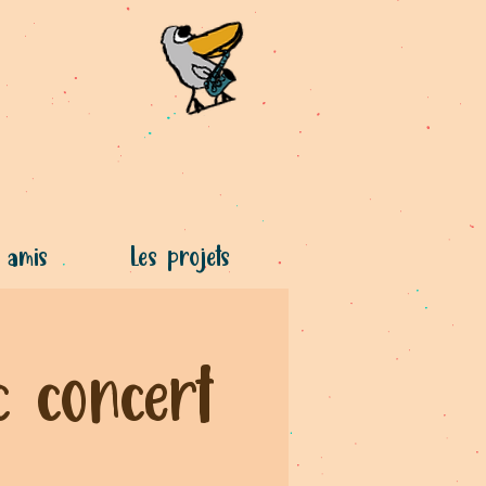
 amis
Les projets
c concert