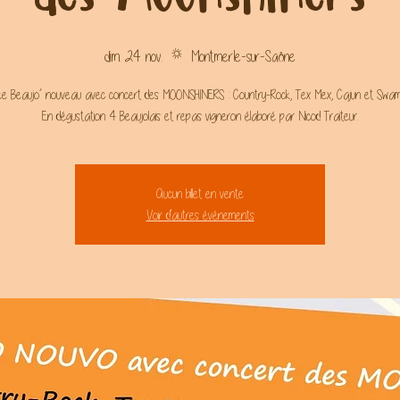
dim. 24 nov.
  |  
Montmerle-sur-Saône
ée Beaujo’ nouveau avec concert des MOONSHINERS : Country-Rock, Tex Mex, Cajun et Swa
En dégustation 4 Beaujolais et repas vigneron élaboré par Nicod Traiteur.
Aucun billet en vente
Voir d'autres événements