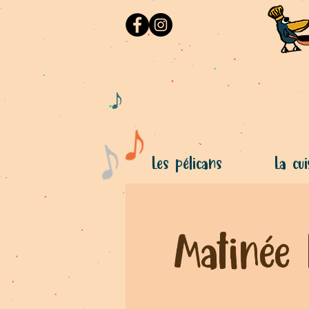
Les pélicans
La cui
Matinée 