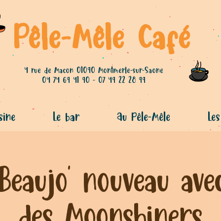
Pêle-Mêle Café
4 rue de Macon 01090 Montmerle-sur-Saone
04 74 69 41 90 - 07 49 22 28 99
sine
Le bar
Au Pêle-Mêle
Les
Beaujo’ nouveau ave
des Moonshiners