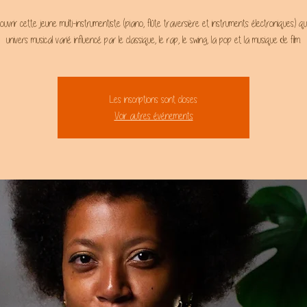
vrir cette jeune multi-instrumentiste (piano, flûte traversière et instruments électroniques) q
univers musical varié influencé par le classique, le rap, le swing, la pop et la musique de film.
Les inscriptions sont closes
Voir autres événements