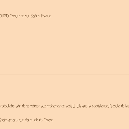
 01090 Montmerle-sur-Saône, France
doutable afin de sensibiliser aux problèmes de société tels que la coexistence, l’écoute de l'au
 Shakespeare que dans celle de Molière.