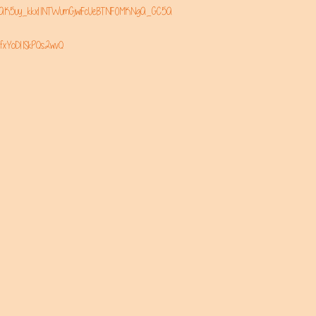
ist=OLAK5uy_kkxI1NTWumGjwiFcUeBTNF0MKNgA_GC5A
5fxYoDI1SkPQs2wvQ