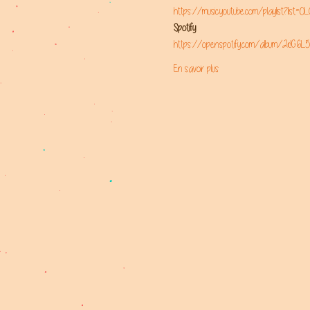
https://music.youtube.com/playlist?l
Spotify
https://open.spotify.com/album/2dG6L
En savoir plus