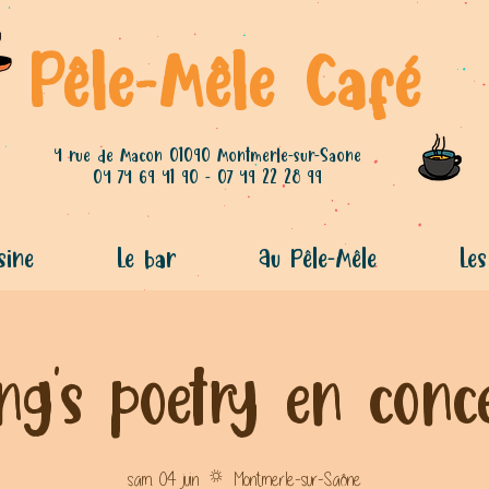
Pêle-Mêle Café
4 rue de Macon 01090 Montmerle-sur-Saone
04 74 69 41 90 - 07 49 22 28 99
sine
Le bar
Au Pêle-Mêle
Les
ng's poetry en conc
sam. 04 juin
  |  
Montmerle-sur-Saône