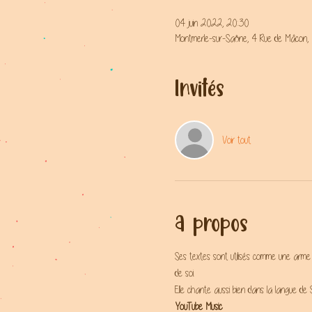
04 juin 2022, 20:30
Montmerle-sur-Saône, 4 Rue de Mâcon,
Invités
Voir tout
A propos
Ses textes sont utilisés comme une arme re
de soi.
Elle chante aussi bien dans la langue de
YouTube Music