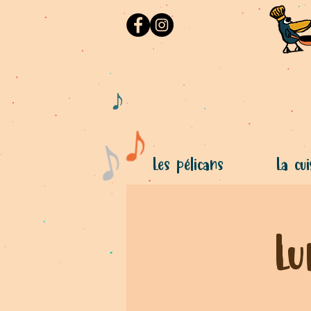
Les pélicans
La cui
Lu