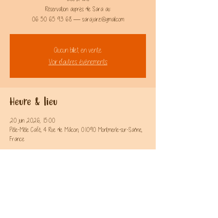
Réservation auprès de Sara au:
06 50 65 93 68 — sara.jarz@gmail.com
Aucun billet en vente
Voir d'autres événements
Heure & lieu
20 juin 2026, 15:00
Pêle-Mêle Café, 4 Rue de Mâcon, 01090 Montmerle-sur-Saône,
France
Partager l'évènement