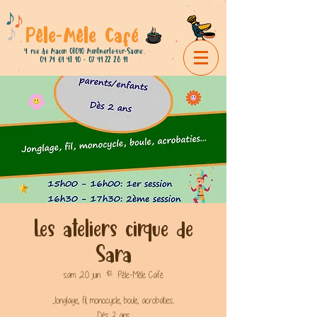
Pêle-Mêle Café
4 rue de Macon 01090 Montmerle-sur-Saone
04 74 69 41 90 - 07 49 22
28 99
Les ateliers cirque de
Sara
sam. 20 juin
  |  
Pêle-Mêle Café
Jonglage, fil, monocycle, boule, acrobaties...
Dés 2 ans