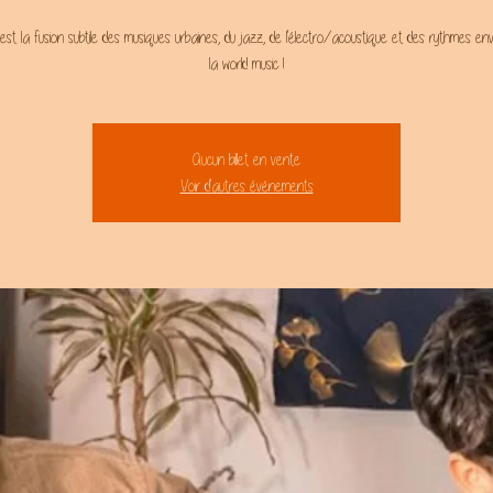
st la fusion subtile des musiques urbaines, du jazz, de l'électro/acoustique et des rythmes e
la world music !
Aucun billet en vente
Voir d'autres événements