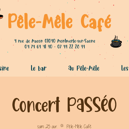
Pêle-Mêle Café
4 rue de Macon 01090 Montmerle-sur-Saone
04 74 69 41 90 - 07 49 22 28 99
sine
Le bar
Au Pêle-Mêle
Les
Concert PASSÉO
sam. 25 avr.
  |  
Pêle-Mêle Café