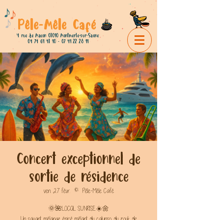
Pêle-Mêle Café
4 rue de Macon 01090 Montmerle-sur-Saone
04 74 69 41 90 - 07 49 22
28 99
Concert exceptionnel de
sortie de résidence
ven. 27 févr.
  |  
Pêle-Mêle Café
🌞🌺LOCAL SUNRISE☀️🌼
Un savant mélange épicé mêlant du calypso, du zouk, de