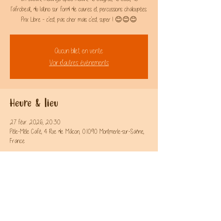
l’afrobeat, du latino sur fond de cuivres et percussions chaloupées.
Aucun billet en vente
Voir d'autres événements
Heure & lieu
27 févr. 2026, 20:30
Pêle-Mêle Café, 4 Rue de Mâcon, 01090 Montmerle-sur-Saône,
France
Partager l'évènement