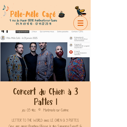
Pêle-Mêle Café
4 rue de Macon 01090 Montmerle-sur-Saone
04 74 69 41 90 - 07 49 22
28 99
Concert du Chien à 3
Pattes !
jeu. 05 déc.
  |  
Montmerle-sur-Saône
LETTER TO THE WORLD avec LE CHIEN A 3 PATTES
Cinq ans après Revisiting Afrique, le duo Sangoma Everett &