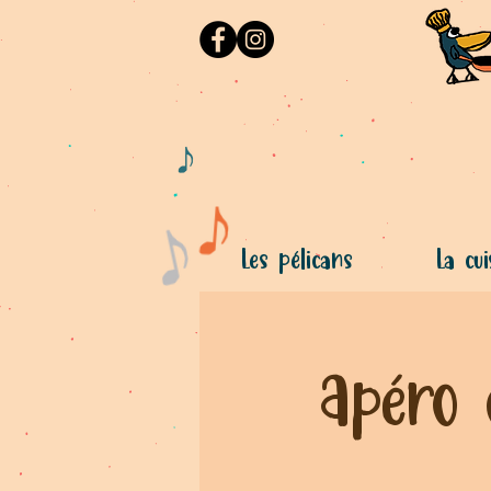
Les pélicans
La cui
Apéro 