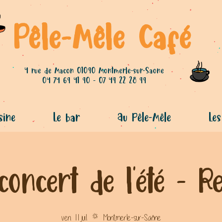
Pêle-Mêle Café
4 rue de Macon 01090 Montmerle-sur-Saone
04 74 69 41 90 - 07 49 22 28 99
sine
Le bar
Au Pêle-Mêle
Les
concert de l'été - Re
ven. 11 juil.
  |  
Montmerle-sur-Saône