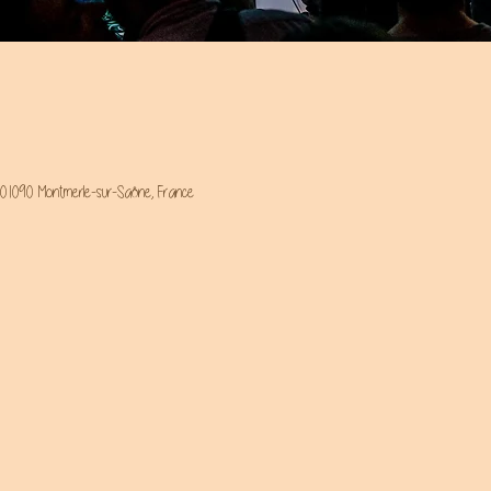
 01090 Montmerle-sur-Saône, France