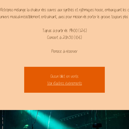
if Retrópico mélange la chaleur des cuivres aux synthés et rythmiques house, embarquant les or
univers musical irrésistiblement entraînant, avec pour mission de porter le groove toujours plus l
Tapas à partir de 19H00 (12€)
Concert à 20h30 (10€)
Aucun billet en vente
Voir d'autres événements