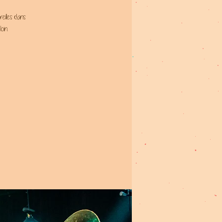
eilles dans
oin.